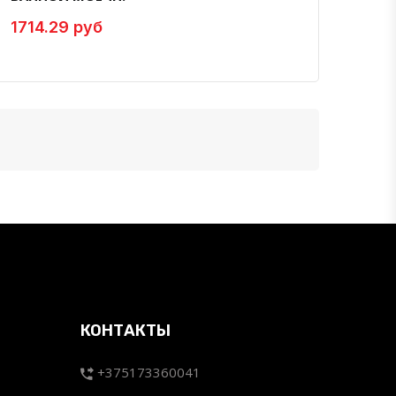
1714.29 руб
КОНТАКТЫ
+375173360041