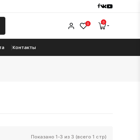
Facebook
Vk
Youtube
0
Личный кабинет
0
та
Контакты
Показано 1-3 из 3 (всего 1 стр)