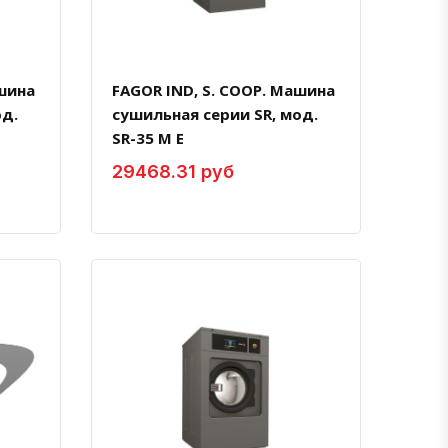
ашина
FAGOR IND, S. COOP. Машина
од.
сушильная серии SR, мод.
SR-35 M E
29468.31 руб