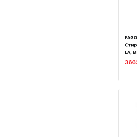
FAGO
Стир
LA, м
3662