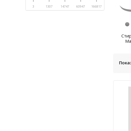
3
1307
14747
60947
166817
Сти
М
Пока