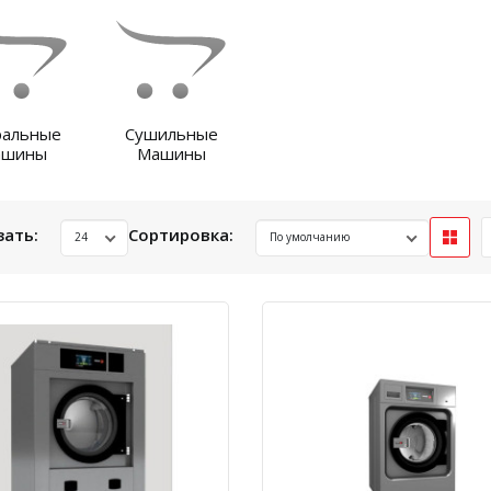
ральные
Сушильные
ашины
Машины
зать:
Сортировка: