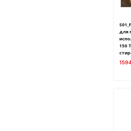
S01_
для 
испо
150 
стир
159