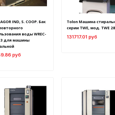
FAGOR IND, S. COOP. Бак
Tolon Машина стираль
повторного
серии TWE, мод. TWE 2
льзования воды WREC-
131717.01 руб
T3 для машины
альной
49.86 руб