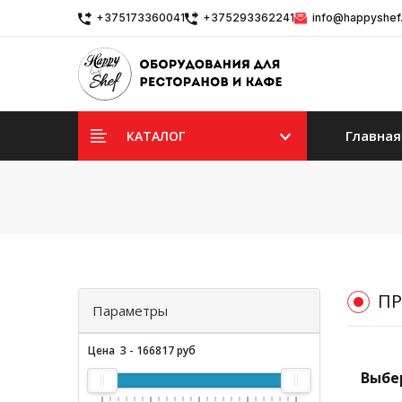
+375173360041
+375293362241
info@happyshef
Главная
КАТАЛОГ
ПР
Параметры
Цена
3
-
166817
руб
Выбе