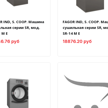
R IND, S. COOP. Машина
FAGOR IND, S. COOP. М
льная серии SR, мод.
сушильная серии SR, м
 M E
SR-14 M E
6.76 руб
18876.20 руб