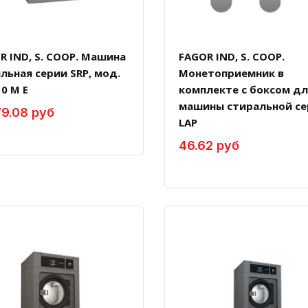
R IND, S. COOP. Машина
FAGOR IND, S. COOP.
льная серии SRP, мод.
Монетоприемник в
10 M E
комплекте с боксом д
машины стиральной се
9.08 руб
LAP
46.62 руб